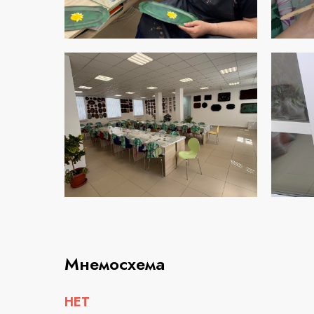
Мнемосхема
НЕТ