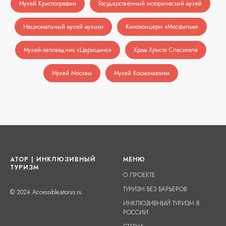
Музей Криптографии
Государственный исторический музей
Национальный музей музыки
Киноконцерн «Мосфильм»
Музей-заповедник «Царицыно»
Храм Христа Спасителя
Музей Москвы
Музей Космонавтики
АТОР | ИНКЛЮЗИВНЫЙ
МЕНЮ
ТУРИЗМ
О ПРОЕКТЕ
ТУРИЗМ БЕЗ БАРЬЕРОВ
© 2024 Accessible.atorus.ru
ИНКЛЮЗИВНЫЙ ТУРИЗМ В
РОССИИ