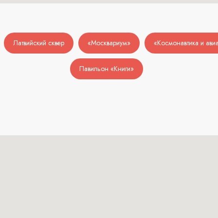
Латвийский сквер
«Москвариум»
«Космонавтика и ави
Павильон «Книги»