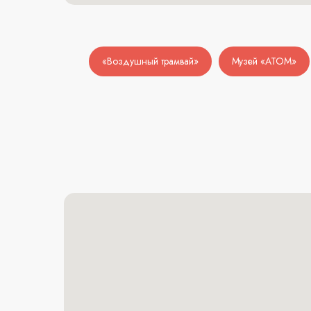
«Воздушный трамвай»
Музей «АТОМ»