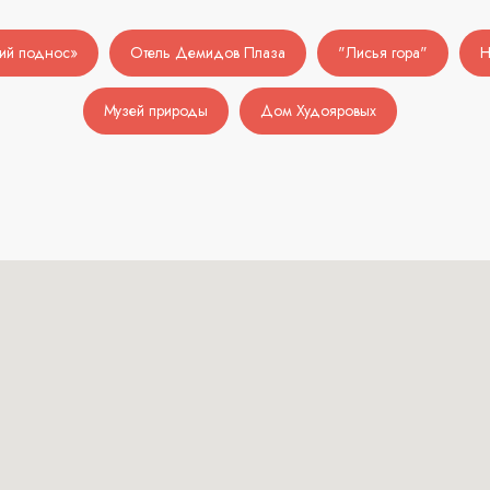
кий поднос»
Отель Демидов Плаза
"Лисья гора"
Н
Музей природы
Дом Худояровых