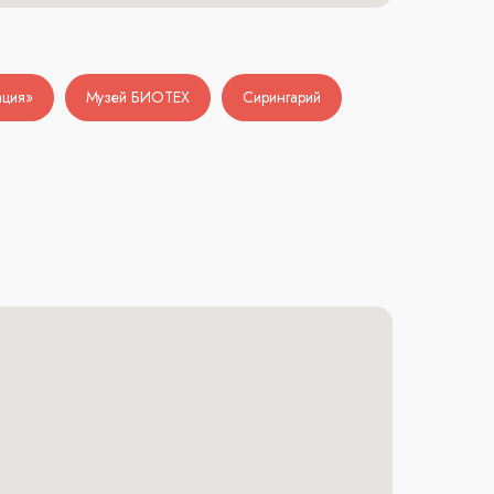
ация»
Музей БИОТЕХ
Сирингарий