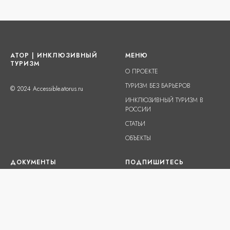
АТОР | ИНКЛЮЗИВНЫЙ
МЕНЮ
ТУРИЗМ
О ПРОЕКТЕ
ТУРИЗМ БЕЗ БАРЬЕРОВ
© 2024 Accessible.atorus.ru
ИНКЛЮЗИВНЫЙ ТУРИЗМ В
РОССИИ
СТАТЬИ
ОБЪЕКТЫ
ДОКУМЕНТЫ
ПОДПИШИТЕСЬ
ФЕДЕРАЛЬНЫЕ ЗАКОНЫ
ГОСТЫ
ПРИКАЗЫ И РАСПОРЯЖЕНИЯ