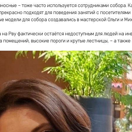
ыносные – тоже часто используется сотрудниками собора. 
 прекрасно подходят для поведения занятий с посетителями
ые модели для собора создавались в мастерской Ольги и Ми
 на Рву фактически остаётся недоступным для людей на ин
 помещений, высокие пороги и крутые лестницы, – а также 