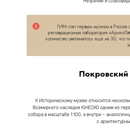
Незрячие и слабовид
ГИМ стал первым музеем в России 
реставрационная лаборатория «АрхеоЛаб
количество увеличилось ещё на 30, что п
з
Покровский 
К Историческому музею относится нескольк
Всемирного наследия ЮНЕСКО одним из первы
собора в масштабе 1:100, а внутри – аналогич
с архитектурны