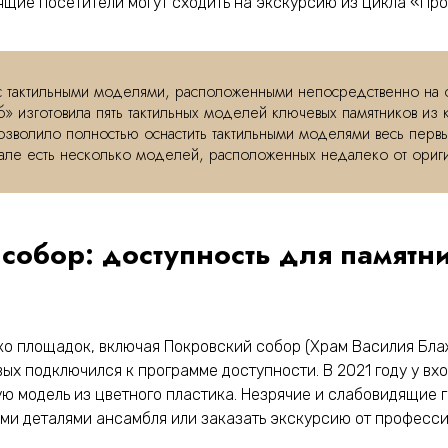
ящие посетители могут сходить на экскурсию из цикла «Про
с тактильными моделями, расположенными непосредственно на о
» изготовила пять тактильных моделей ключевых памятников из
озволило полностью оснастить тактильными моделями весь первы
але есть несколько моделей, расположенных недалеко от ориги
собор: доступность для памя
о площадок, включая Покровский собор (Храм Василия Блаж
х подключился к программе доступности. В 2021 году у вх
ную модель из цветного пластика. Незрячие и слабовидящие 
ми деталями ансамбля или заказать экскурсию от професси